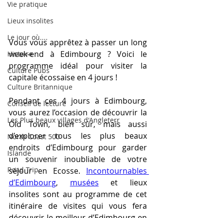
Vie pratique
Lieux insolites
Le jour où....
Vous vous apprêtez à passer un long 
week-end à Edimbourg ? Voici le 
Histoire
programme idéal pour visiter la 
Culture Pubs
capitale écossaise en 4 jours ! 
Culture Britannique
Pendant ces 4 jours à Edimbourg, 
Conseil de lecture
vous aurez l’occasion de découvrir la 
Les Plus beaux villages d'Angleterr
Old Town, bien sûr, mais aussi 
d’explorer tous les plus beaux 
North Coast 500
endroits d’Edimbourg pour garder 
Islande
un souvenir inoubliable de votre 
Road Trip
séjour en Ecosse. 
Incontournables 
d’Edimbourg
, 
musées
 et lieux 
insolites sont au programme de cet 
itinéraire de visites qui vous fera 
découvrir le meilleur d’Edimbourg en 