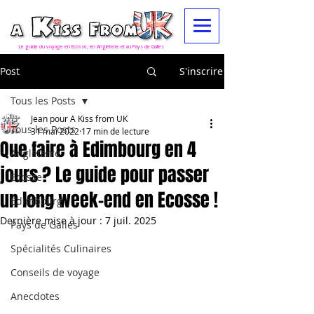
Le guide du voyage en Ecosse, en Angleterre et au Pays de Galles
Post
S'inscrire
Tous les Posts
Jean pour A Kiss from UK
Tous les Posts
31 mai 2022
17 min de lecture
Que faire à Edimbourg en 4
Angleterre
jours ? Le guide pour passer
Ecosse
un long week-end en Ecosse !
Edimbourg
Dernière mise à jour :
7 juil. 2025
Pays de Galles
Spécialités Culinaires
Conseils de voyage
Anecdotes