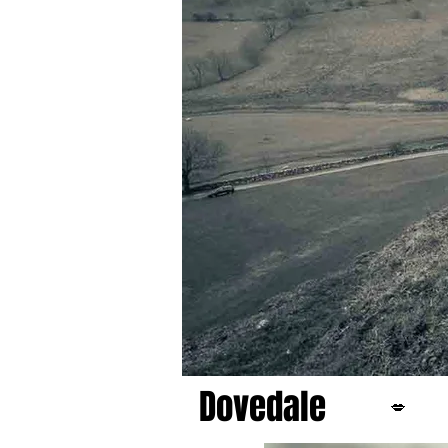
Dovedale
💋