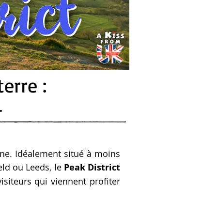
erre :
e.
gne. Idéalement situé à moins
eld ou Leeds, le
Peak District
iteurs qui viennent profiter