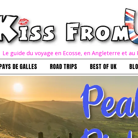
Le guide du voyage en Ecosse, en Angleterre et au 
PAYS DE GALLES
ROAD TRIPS
BEST OF UK
BL