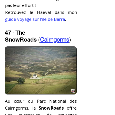
pas leur effort !
Retrouvez le Haeval dans mon
guide voyage sur l'île de Barra
.
47 - The
(
Cairngorms
)
SnowRoads
Au cœur du Parc National des
Cairngorms, la
SnowRoads
offre
une succession de paysages