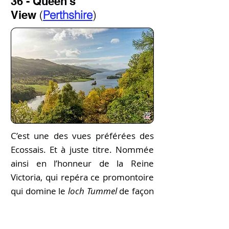
36 - Queen's
(
Perthshire
)
View
C’est une des vues préférées des
Ecossais. Et à juste titre. Nommée
ainsi en l’honneur de la Reine
Victoria, qui repéra ce promontoire
qui domine le
loch Tummel
de façon
spectaculaire en 1866,
Queen's
View
concentre en un regard tous