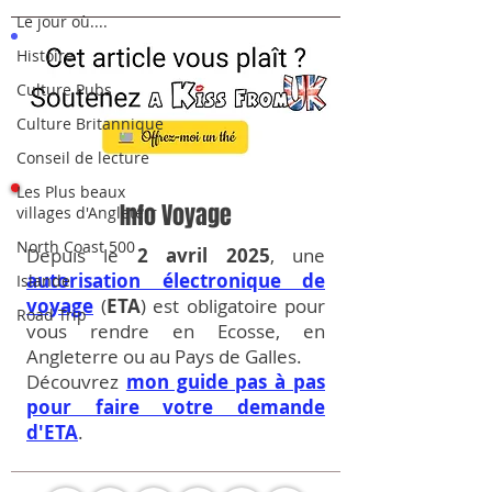
Le jour où....
Histoire
Culture Pubs
Culture Britannique
Conseil de lecture
Les Plus beaux
Info Voyage
villages d'Angleterr
North Coast 500
Depuis le
2 avril 2025
, une
autorisation électronique de
Islande
voyage
(
ETA
) est obligatoire pour
Road Trip
vous rendre en Ecosse, en
Angleterre ou au Pays de Galles.
Découvrez
mon guide pas à pas
pour faire votre demande
d'ETA
.