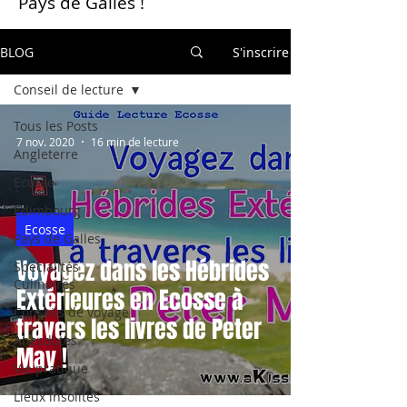
Pays de Galles !
BLOG
S'inscrire
Conseil de lecture
Tous les Posts
7 nov. 2020
16 min de lecture
Angleterre
Ecosse
Edimbourg
Ecosse
Pays de Galles
Voyagez dans les Hébrides
Spécialités
Culinaires
Extérieures en Ecosse à
Conseils de voyage
travers les livres de Peter
Anecdotes
May !
Vie pratique
Lieux insolites