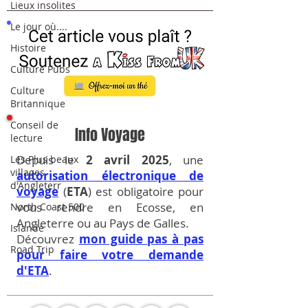
Lieux insolites
Le jour où....
Histoire
Culture Pubs
Culture
Britannique
Conseil de
Info Voyage
lecture
Depuis le
2 avril 2025
, une
Les Plus beaux
villages
autorisation électronique de
d'Angleterr
voyage
(
ETA
) est obligatoire pour
vous rendre en Ecosse, en
North Coast 500
Angleterre ou au Pays de Galles.
Islande
Découvrez
mon guide pas à pas
Road Trip
pour faire votre demande
d'ETA
.