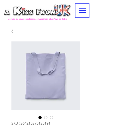
Le guide du voyage en Ecosse, en Angleterre et au Pays de Galles
SKU : 364215375135191