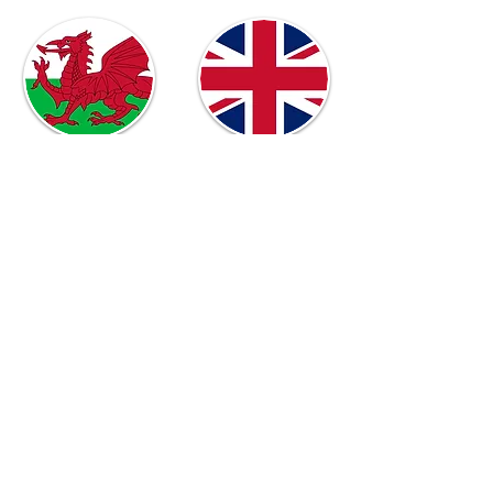
Best of UK
Pays de
Galles
Le Blog
Road Trips
Tenez-vous informés des
derniers articles mis en ligne sur
le site en vous abonnant à la
Newsletter d'A Kiss From UK !